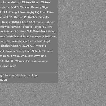
x Reger
Meßtorff
Michael Hirsch
Michael
ns
N. Schlierf
N. Vassena
Oehring
Olga
ich
P.H.Lang
P. Koeszeghy
P.Q.Phan
Pawel
lennelle
PH.Dittrich
Ph.Kocher
Piazzolla
Rainer Rubbert
r Killius
Rainer Rubbert
Borowski
Rayeva
Reinhold
Reinhold Gliere
S.E.Winkler
nn
Rubbert
S.Corbett
S.Friedl
amir Odeh Tamini
Sarah Nemtsov
Schellhase
imon Steen-Andersen
Steffen Mahnkopf
 Stelzenbach
Sweelinck
Sweelink
lecki
Taymur Streng
Theo Nabicht
Thomas
io Hosokawa
Valentin Silvestrov und
ermann
Werner Heider
Wolodymyr
d Szathmary
größe spiegelt die Anzahl der
ungen.