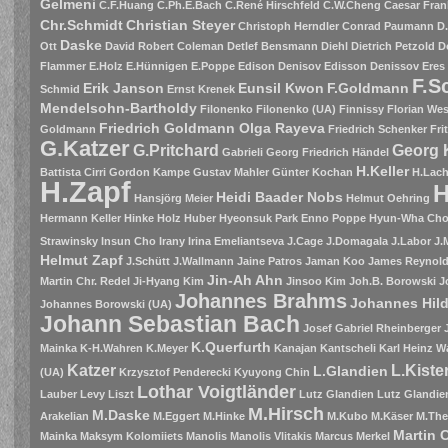
Gelmeni
C.F.Huang
C.Ph.E.Bach
C.René Hirschfeld
C.W.Cheng
Caesar Fran
Chr.Schmidt
Christian Steyer
Christoph Herndler
Conrad Paumann
D
Daske
Ott
David Robert Coleman
Detlef Bensmann
Diehl
Dietrich Petzold
D
Flammer
E.Holz
E.Hünnigen
E.Poppe
Edison Denisov
Edisson Denissov
Eres
F.S
Erik Janson
Eunsil Kwon
F.Goldmann
Schmid
Ernst Krenek
Mendelsohn-Bartholdy
Filonenko
Filonenko (UA)
Finnissy
Florian Wes
Friedrich Goldmann Olga Rayeva
Goldmann
Friedrich Schenker
Fri
G.Katzer
G.Pritchard
Georg 
Gabrieli
Georg Friedrich Händel
H.Keller
Battista Cirri
Gordon Kampe
Gustav Mahler
Günter Kochan
H.Lac
H.Zapf
H
Heidi Baader Nobs
Hansjörg Meier
Helmut Oehring
Hermann Keller
Hinke
Holz
Huber
Hyeonsuk Park Enno Poppe
Hyun-Wha Ch
Strawinsky
Insun Cho
Irany
Irina Emeliantseva
J.Cage
J.Domagala
J.Labor
J.
Helmut Zapf
J.Schütt
J.Wallmann
Jaine Patros
Jaman Koo
James Reynolds
Jin-Ah Ahn
Martin Chr. Redel
Ji-Hyang Kim
Jinsoo Kim
Joh.B. Borowski
J
Johannes Brahms
Johannes Hil
Johannes Borowski (UA)
Johann Sebastian Bach
Josef Gabriel Rheinberger
K.Querfurth
Mainka
K-H.Wahren
K.Meyer
Kanajan
Kantscheli
Karl Heinz W
Katzer
L.Kiste
L.Glandien
(UA)
Krzysztof Penderecki
Kyuyong Chin
Lothar Voigtländer
Lauber
Levy
Liszt
Lutz Glandien
Lutz Glandien
M.Hirsch
M.Daske
Arakelian
M.Eggert
M.Hinke
M.Kubo
M.Käser
M.The
Martin 
Mainka
Maksym Kolomiiets
Manolis
Manolis Vlitakis
Marcus Merkel