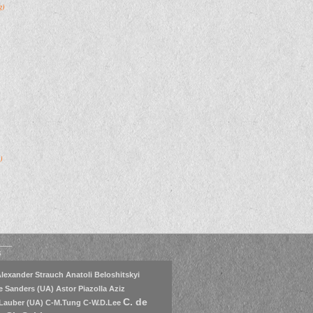
g)
)
s
lexander Strauch
Anatoli Beloshitskyi
e Sanders (UA)
Astor Piazolla
Aziz
C. de
Lauber (UA)
C-M.Tung
C-W.D.Lee