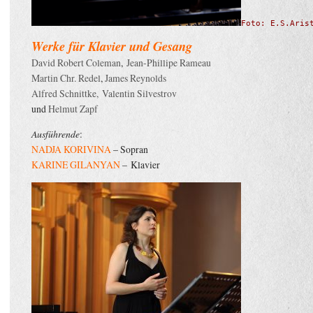
Foto: E.S.Aris
Werke für Klavier und Gesang
David Robert Coleman
,
Jean-Phillipe Rameau
Martin Chr. Redel
,
James Reynolds
Alfred Schnittke,
Valentin Silvestrov
und
Helmut Zapf
Ausführende
:
NADJA KORIVINA
– Sopran
KARINE GILANYAN
– Klavier