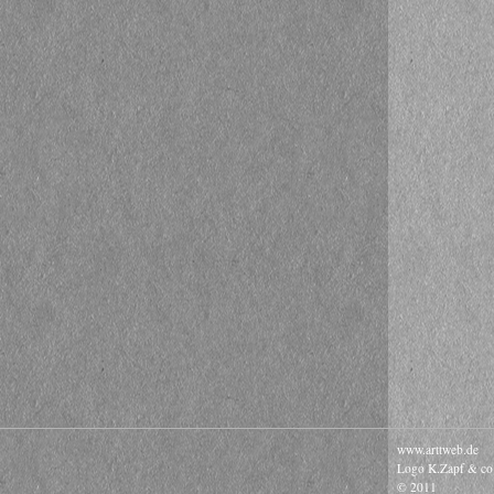
www.arttweb.de
Logo K.Zapf & co
© 2011