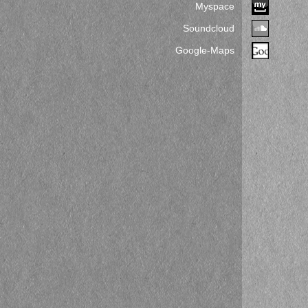
Myspace
Soundcloud
Google-Maps