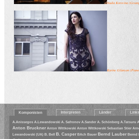
Nadia Korov
ina (Gesan
Karine Gilanyan (Piano
Interpreten
Länder
Link
Komponisten
A.Anissegos
A.Lewandowski
A. Safronov
A.Sander
A. Schönberg
A.Tatsuru
A
Anton Bruckner
Anton Wittkowski
Anton Wittkowski Sebastian Stier
Arn
B. Casper
Bernd Lauber
Lewandowski (UA)
B. Bell
BAch
Bauer
Bernd 