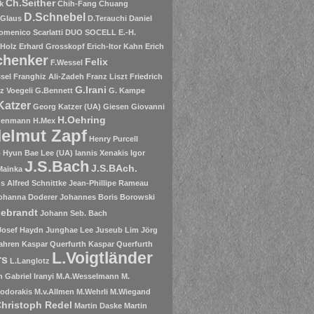
Ch.Seither
k
Chih-Fang Chuang
D.Schnebel
.Glaus
D.Terauchi
Daniel
omenico Scarlatti
DUO SOCELL
E.-H.
 Holz
Erhard Grosskopf
Erich-Itor Kahn
Erich
chenker
Felix
F.Wessel
sel
Franghiz Ali-Zadeh
Franz Liszt
Friedrich
G.Irani
tz Voegeli
G.Bennett
G. Kampe
Katzer
Georg Katzer (UA)
Giesen
Giovanni
H.Oehring
henmann
H.Mex
elmut Zapf
Henry Purcell
o
Hyun Bae Lee (UA)
Iannis Xenakis
Igor
J.S.Bach
J.S.BAch.
Mainka
 Alfred Schnittke
Jean-Phillipe Rameau
ohanna Doderer
Johannes Boris Borowski
debrandt
Johann Seb. Bach
Josef Haydn
Junghae Lee
Juseub Lim
Jörg
ahren
Kaspar Querfurth
Kaspar Querfurth
L.Voigtländer
rs
L.Langlotz
 Gabriel Iranyi
M.A.Wesselmann
M.
odorakis
M.v.Allmen
M.Wehrli
M.Wiegand
Christoph Redel
Martin Daske
Martin