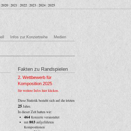
|
2020
|
2021
|
2022
|
2023
|
2024
|
2025
ell
Infos zur Konzertreihe
Medien
Fakten zu Randspielen
2. Wettbewerb für
Komposition 2025
für weitere Infos hier klicken.
Diese Statistik bezieht sich auf die letzten
25
Jahre.
In dieser Zeit hatten wir:
464
Konzerte veranstaltet
803
mit
aufgeführten
Kompositionen