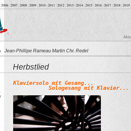
|
2006
|
2007
|
2008
|
2009
|
2010
|
2011
|
2012
|
2013
|
2014
|
2015
|
2016
|
2017
|
2018
|
2019
Aktu
Jean-Phillipe Rameau Martin Chr. Redel
on
Herbstlied
Klaviersolo mit Gesang...
           Sologesang mit Klavier...
r