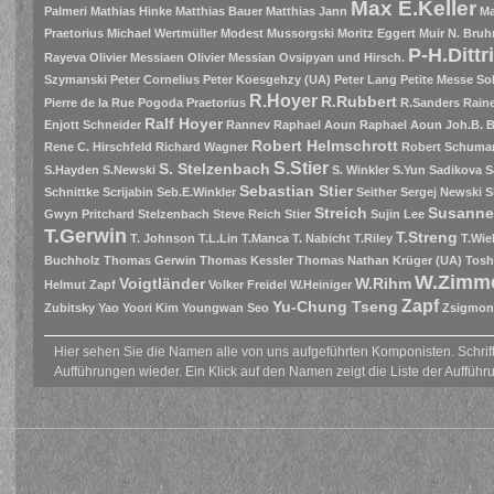
Max E.Keller
Palmeri
Mathias Hinke
Matthias Bauer
Matthias Jann
Ma
Praetorius
Michael Wertmüller
Modest Mussorgski
Moritz Eggert
Muir
N. Bruh
P-H.Dittr
Rayeva
Olivier Messiaen
Olivier Messian
Ovsipyan und Hirsch.
Szymanski
Peter Cornelius
Peter Koesgehzy (UA)
Peter Lang
Petite Messe So
R.Hoyer
R.Rubbert
Pierre de la Rue
Pogoda
Praetorius
R.Sanders
Raine
Ralf Hoyer
Enjott Schneider
Rannev
Raphael Aoun
Raphael Aoun Joh.B. 
Robert Helmschrott
Rene C. Hirschfeld
Richard Wagner
Robert Schuma
S.Stier
S. Stelzenbach
S.Hayden
S.Newski
S. Winkler
S.Yun
Sadikova
S
Sebastian Stier
Schnittke
Scrijabin
Seb.E.Winkler
Seither
Sergej Newski
S
Streich
Susanne
Gwyn Pritchard
Stelzenbach
Steve Reich
Stier
Sujin Lee
T.Gerwin
T.Streng
T. Johnson
T.L.Lin
T.Manca
T. Nabicht
T.Riley
T.Wie
Buchholz
Thomas Gerwin
Thomas Kessler
Thomas Nathan Krüger (UA)
Tosh
W.Zimm
Voigtländer
W.Rihm
Helmut Zapf
Volker Freidel
W.Heiniger
Zapf
Yu-Chung Tseng
Zubitsky
Yao
Yoori Kim
Youngwan Seo
Zsigmon
Hier sehen Sie die Namen alle von uns aufgeführten Komponisten. Schrift
Aufführungen wieder. Ein Klick auf den Namen zeigt die Liste der Aufführ
.