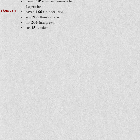
59%
davon
aus zeitgenössischem
Repertoire
takesyan
166
davon
UA oder DEA
288
von
Komponisten
206
mit
Interpreten
25
aus
Ländern