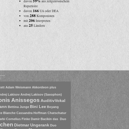
59%
davon
aus zeitgenössischem
Repertoire
166
davon
UA oder DEA
288
von
Komponisten
206
mit
Interpreten
25
aus
Ländern
s
ett
Adam Weismann
Akkordeon plus
ndrej Lakisov
Andrej Lakisov (Saxophon)
onis Anissegos
AuditivVokal
mann
Bini Lee
Bettina Junge
Boyang
te Blanche
Cassandra Hoffman
Chatschatur
arbi
Cornelius Finke
Damir Bacikin
das Duo
nchen
Dietmar Ungerank
Duo