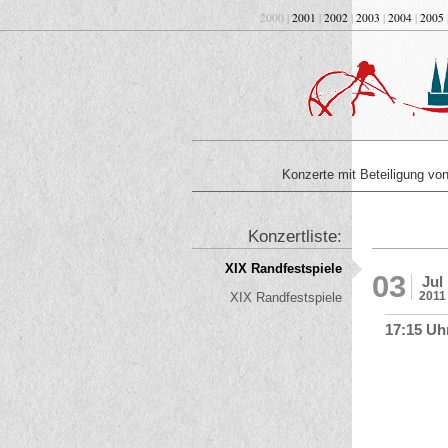
2000 |
2001
|
2002
|
2003
|
2004
|
2005
Konzerte mit Beteiligung v
Konzertliste:
XIX Randfestspiele
03
Jul
2011
XIX Randfestspiele
17:15 Uh