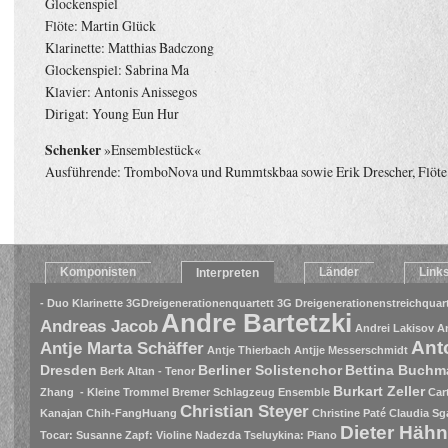
Glockenspiel
Flöte: Martin Glück
Klarinette: Matthias Badczong
Glockenspiel: Sabrina Ma
Klavier: Antonis Anissegos
Dirigat: Young Eun Hur
Schenker
»Ensemblestück«
Ausführende: TromboNova und Rummtskbaa sowie Erik Drescher, Flöte
Komponisten
Länder
Link
Interpreten
- Duo Klarinette
3GDreigenerationenquartett
3G Dreigenerationenstreichquart
Andre Bartetzki
Andreas Jacob
Andrei Lakisov
A
Ant
Antje Marta Schäffer
Antje Thierbach
Antjje Messerschmidt
Dresden
Berliner Solistenchor
Bettina Buch
Berk Altan - Tenor
Burkart Zeller
Zhang - Kleine Trommel
Bremer Schlagzeug Ensemble
Car
Christian Steyer
Kanajan
Chih-FangHuang
Christine Paté
Claudia Sg
Dieter Häh
Tocar: Susanne Zapf: Violine Nadezda Tseluykina: Piano