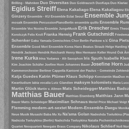
Duo Diversitas
Brilling - Mahnken
Duo Goldrausch
DuoKaya
Duo Klariac
Egidius Streiff
Elena Kakaliago
Elena Kakaliagou
El
Ensemble Jung
Ginzery
Ensemble - KU
Ensemble Eclat Seoul
Ensemble Rum
mosaik
Ensemble PercussionPianoBerlin
ensemble quillo
Erik Drescher
Ensemble Vox Nostra
Ensmble JungeMusik
Ermis Theodo
Frank Gutschmidt
Franka Herwig
Korolczyk
Felix Kroll
Friedema
Schenker
Gina Piet
Gaku Yamada
Gemischtes Chor Berlin-Pankow e.V.
Ensemble
Good Mori Ensemble Korea
Hans Beatus Straub
Helge Harding
Hendrik Jackson
Hendrik Reichardt
Henry Mex
Hermann Keller
Hrund Òsk Àrn
Irene Kurka
Iris Sputh
Isabelle Kle
Irina Yudaeva - Alt-Saxophon
Josefine Horn
Kim
Joachim Schäfer
Joefine Horn
Johannes Bauer
Jud
Kammerorchester Berliner Cappella
Kantorei der Paulus – Gemeinde Zehlend
Katja Guedes
Katrin Plümer
Klaus Schöpp
Konstantin MaaDuo m
maksym kolomiiets
Kwartludium
labia vocalia
Lutz Glandien
Maria Luc
Martin Glück
Mats Scheidegger
Matthias Badc
Martin v. Allmen
Matthias Bauer
Matthias Jann
Ma
Matthias Eisenberg
Maximilian Schnaus
Bauer
Matts Scheideger
Meriel Price
Michael Voigt
Flemming
modern-art-sextet
Modern-Ensemble-Daegu
Monik
Na'ama Golan
Neue Musik
Musashi Baba
Mu Xu
Nadeshda Tseluikina (Pia
Nadezda Tseluykina (Berlin)
Nadezhda Tseluykina
Natalia Pschenitschnikowa
Nikolaus Schlierf
Quartet
Neoquartett
Newgate Brass Company
Noll
Nor