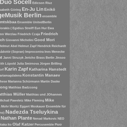
Duo Socell
Edicson Riuz
En-Ju Lin
Enikö
isabeth Göring
eMusik Berlin
ensemble
mtskbaa
Ensemble UnitedBerlin
rakis ( Egidius Streiff
Eun Hur
Ewa
Friedrich
nn Werzlau
Friedrich Czaja
sch
Good Mori
Giovanni Michelini
Helmut Abel
Helmut Zapf
Hendrick Reichardt
ádottir (Sopran)
Improcontra
Ines Menecke
mt
Janni Struzyk
Jericho Brass Berlin
Jinsoo
ith Lüpold
Julia Smirnova
Jörgen Brilling
Karin Zapf
Katharina Hanstedt
orf
Konstantin Manaev
ariamagdalena
chese
Marianna Schürmann
Martin Daske
zong
Matthias Badzcong
tthias Müller
Matthias und JOhannes
Mike
Michail Paweletz
Mike Fleming
a Mohr
Moritz Eggert
Moskauer Ensemble für
Nadezda Tseluykina
no)
Nathan Plante
Nenad Markovic
NEO
Olaf Katzer
itaka Ito
Percusemble
Piotr