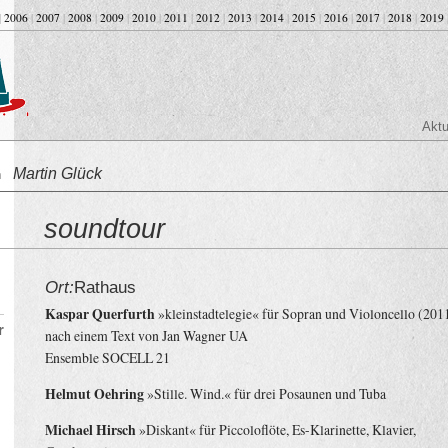
|
2006
|
2007
|
2008
|
2009
|
2010
|
2011
|
2012
|
2013
|
2014
|
2015
|
2016
|
2017
|
2018
|
2019
Aktu
Martin Glück
on
soundtour
Ort:
Rathaus
Kaspar Querfurth
»kleinstadtelegie« für Sopran und Violoncello (201
r
nach einem Text von Jan Wagner UA
Ensemble SOCELL 21
Helmut Oehring
»Stille. Wind.« für drei Posaunen und Tuba
Michael Hirsch
»Diskant« für Piccoloflöte, Es-Klarinette, Klavier,