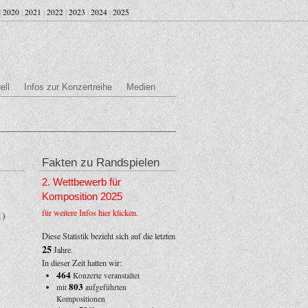
|
2020
|
2021
|
2022
|
2023
|
2024
|
2025
ell
Infos zur Konzertreihe
Medien
Fakten zu Randspielen
2. Wettbewerb für
Komposition 2025
für weitere Infos hier klicken.
1)
Diese Statistik bezieht sich auf die letzten
25
Jahre.
In dieser Zeit hatten wir:
464
Konzerte veranstaltet
803
mit
aufgeführten
Kompositionen