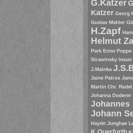
G.Katzer
G
Katzer
Georg 
Gustav Mahler
Gü
H.Zapf
Hans
Helmut Za
Park Enno Poppe
Strawinsky
Insun
J.S.
J.Mainka
Jaine Patros
Jam
Martin Chr. Redel
Johanna Doderer
Johannes
Johann Se
Haydn
Junghae L
K.Querfurth
K