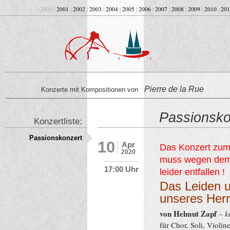
2000 |
2001
|
2002
|
2003
|
2004
|
2005
|
2006
|
2007
|
2008
|
2009
|
2010
|
201
Pierre de la Rue
Konzerte mit Kompositionen von
Passionsko
Konzertliste:
Passionskonzert
10
Apr
Das Konzert zum 
2020
muss wegen de
17:00 Uhr
leider entfallen !
Das Leiden 
unseres Her
von Helmut Zapf
–
k
für Chor, Soli, Violin