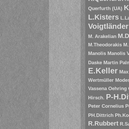
K
Querfurth (UA)
L.Kisters
L.L
Voigtländer
M.D
M. Arakelian
M.Theodorakis
M.
Manolis
Manolis V
Daske
Martin Pal
E.Keller
Max
Wertmüller
Modes
Vassena
Oehring
P-H.Di
Hirsch.
Peter Cornelius
P
PH.Dittrich
Ph.Ko
R.Rubbert
R.S