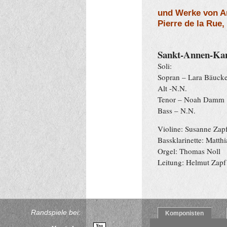
und Werke von A
Pierre de la Rue
Sankt-Annen-Kan
Soli:
Sopran – Lara Bäuck
Alt -N.N.
Tenor – Noah Damm
Bass – N.N.
Violine: Susanne Zap
Bassklarinette: Matt
Orgel: Thomas Noll
Leitung: Helmut Zapf
Randspiele bei:
Komponisten