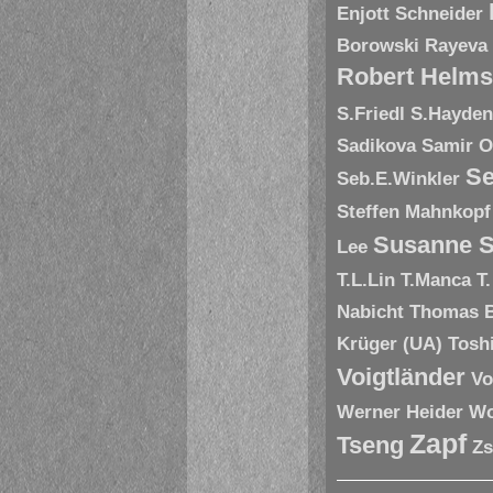
Enjott Schneider
Borowski
Rayeva
Robert Helms
S.Friedl
S.Hayde
Sadikova
Samir O
Se
Seb.E.Winkler
Steffen Mahnkopf
Susanne S
Lee
T.L.Lin
T.Manca
T
Nabicht
Thomas 
Krüger (UA)
Tosh
Voigtländer
Vo
Werner Heider
Wo
Zapf
Tseng
Zs