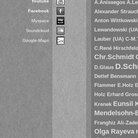
Youtube
A.Anissegos
A.L
Facebook
Alexander Strauc
Anton Wittkowski
Myspace
Lewandowski (UA
Soundcloud
Lauber (UA)
C-M.
Google-Maps
C.René Hirschfel
Chr.Schmidt
D.Sch
D.Glaus
Detlef Bensmann
Flammer
E.Holz
E
Holz
Erhard Gros
Eunsil
Krenek
Mendelsohn-B
Franghiz Ali-Zade
Olga Rayeva