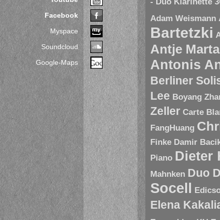
- Duo Klarinette
3
Facebook
Adam Weismann
Bartetzki
Myspace
A
Antje Marta
Soundcloud
Antonis A
Google-Maps
Berliner Sol
Lee
Boyang Zha
Zeller
Carte Bl
Chr
FangHuang
Finke
Damir Baci
Dieter
Piano
Duo D
Mahnken
Socell
Edics
Elena Kakal