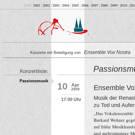
2000 |
2001
|
2002
|
2003
|
2004
|
2005
|
2006
|
2007
|
2008
|
2009
|
2010
|
201
Ensemble Vox Nostra
Konzerte mit Beteiligung von
Passionsm
Konzertliste:
Passionsmusik
10
Apr
Ensemble Vo
2009
Musik der Renai
17:00 Uhr
zu Tod und Aufe
„Das Vokalensemble
Burkard Wehner gegrün
auf frühe Musikhandsch
und mehrstimmige Mus