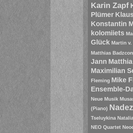
Karin Zapf
Plümer
Klau
Konstantin 
kolomiiets
Ma
Glück
Martin v.
Matthias Badzco
Jann
Matthia
Maximilian 
Mike 
Fleming
Ensemble-D
Neue Musik
Musa
Nadez
(Piano)
Tseluykina
Natali
NEO Quartet
Neoq