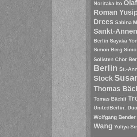
Ola
Noritaka Ito
Roman Yusip
Drees
Sabina M
Sankt-Annen
Berlin
Sayaka Yo
Simon Berg
Simo
Solisten Chor Ber
Berlin
St.-An
Susa
Stock
Thomas Bäch
Tr
Tomas Bächli
UnitedBerlin; Du
Wolfgang Bender
Wang
Yuliya S