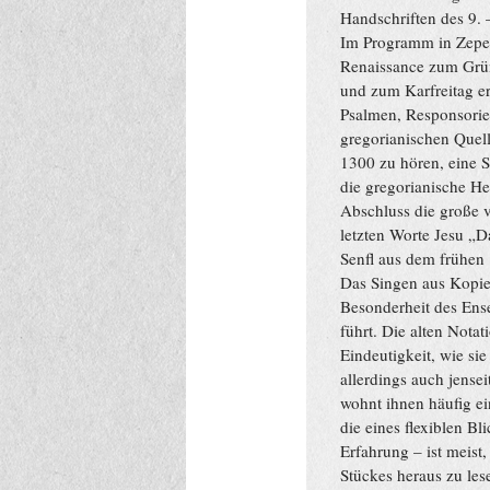
Handschriften des 9. 
Im Programm in Zeper
Renaissance zum Grün
und zum Karfreitag 
Psalmen, Responsorien
gregorianischen Quell
1300 zu hören, eine S
die gregorianische H
Abschluss die große v
letzten Worte Jesu „
Senfl aus dem frühen 
Das Singen aus Kopien
Besonderheit des Ense
führt. Die alten Notat
Eindeutigkeit, wie si
allerdings auch jense
wohnt ihnen häufig ei
die eines flexiblen Bl
Erfahrung – ist meist
Stückes heraus zu les