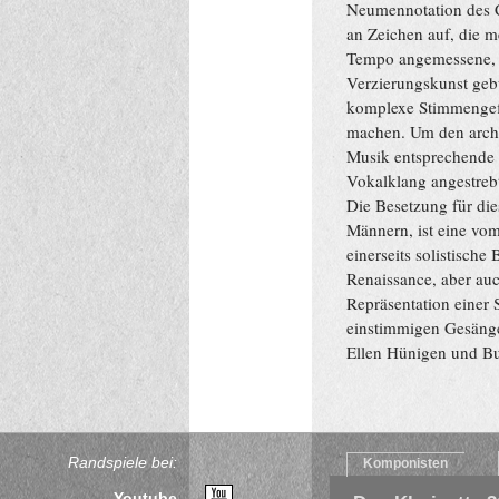
Neumennotation des C
an Zeichen auf, die 
Tempo angemessene, l
Verzierungskunst ge
komplexe Stimmengefl
machen. Um den arch
Musik entsprechende 
Vokalklang angestrebt
Die Besetzung für die
Männern, ist eine vo
einerseits solistisch
Renaissance, aber auch
Repräsentation einer 
einstimmigen Gesäng
Ellen Hünigen und B
Randspiele bei:
Komponisten
Youtube