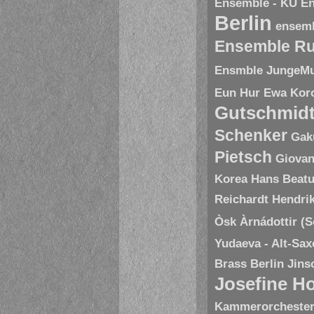
Ensemble - KU
En
Berlin
ensem
Ensemble R
Ensmble JungeMu
Eun Hur
Ewa Kor
Gutschmid
Schenker
Gak
Pietsch
Giovan
Korea
Hans Beatu
Reichardt
Hendri
Òsk Àrnádottir (
Yudaeva - Alt-Sa
Brass Berlin
Jins
Josefine H
Kammerorchester 